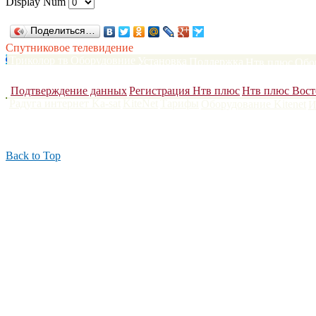
Display Num
Поделиться…
Спутниковое телевидение
Триколор тв
Оборудовние
Установка
Поддержка
Нтв плюс
Обо
Сатфайндеры
DVB карты
Антенны до 120 см
Антенны более 1
Подтверждение данных
Регистрация Нтв плюс
Нтв плюс Вост
Радуга интернет Ka-sat
KiteNet
Тарифы
Оборудование Kitenet
И
Поларсат 2006-2022
|
тел.:8(8152) 236-335; 750-335
|
г.Мурманск
Back to Top