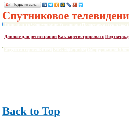
Поделиться…
Спутниковое телевидени
Триколор тв
Оборудовние
Установка
Поддержка
Нтв плюс
Спутниковые конверторы
Сатфайндеры
DVB карты
Антен
Данные для регистрации
Как зарегистрировать
Подтвержд
Радуга интернет Ka-sat
KiteNet
Тарифы
Оборудование Kiten
Поларсат 2006-2022
|
тел
Наши контакты
|
Back to Top