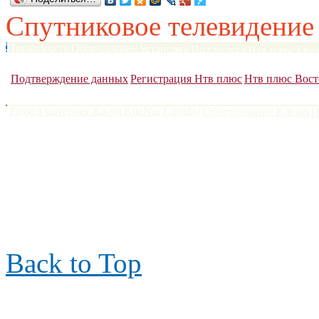
Спутниковое телевидение
Триколор тв
Оборудовние
Установка
Поддержка
Нтв плюс
Обо
Сатфайндеры
DVB карты
Антенны до 120 см
Антенны более 1
Подтверждение данных
Регистрация Нтв плюс
Нтв плюс Вост
Радуга интернет Ka-sat
KiteNet
Тарифы
Оборудование Kitenet
И
Поларсат 2006-2022
|
тел.
контакты
|
Back to Top