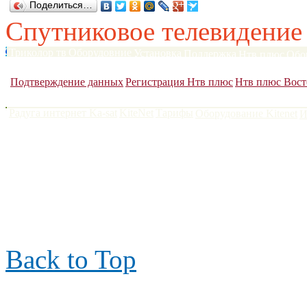
Поделиться…
Спутниковое телевидение
Триколор тв
Оборудовние
Установка
Поддержка
Нтв плюс
Обо
Сатфайндеры
DVB карты
Антенны до 120 см
Антенны более 1
Подтверждение данных
Регистрация Нтв плюс
Нтв плюс Вост
Радуга интернет Ka-sat
KiteNet
Тарифы
Оборудование Kitenet
И
Поларсат 2006-2022
|
тел.
контакты
|
Back to Top