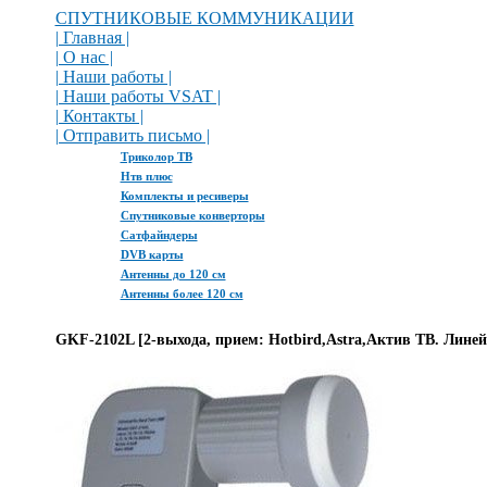
СПУТНИКОВЫЕ КОММУНИКАЦИИ
| Главная |
| О нас |
| Наши работы |
| Наши работы VSAT |
| Контакты |
| Отправить письмо |
Триколор ТВ
Нтв плюс
Комплекты и ресиверы
Спутниковые конверторы
Сатфайндеры
DVB карты
Антенны до 120 см
Антенны более 120 см
GKF-2102L [2-выхода, прием: Hotbird,Astra,Актив ТВ. Лине