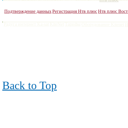
Сатфайндеры
DVB карты
Антенны до 120 см
Антенны более 1
Подтверждение данных
Регистрация Нтв плюс
Нтв плюс Вост
Радуга интернет Ka-sat
KiteNet
Тарифы
Оборудование Kitenet
И
Поларсат 2006-2022
|
тел.
контакты
|
Back to Top