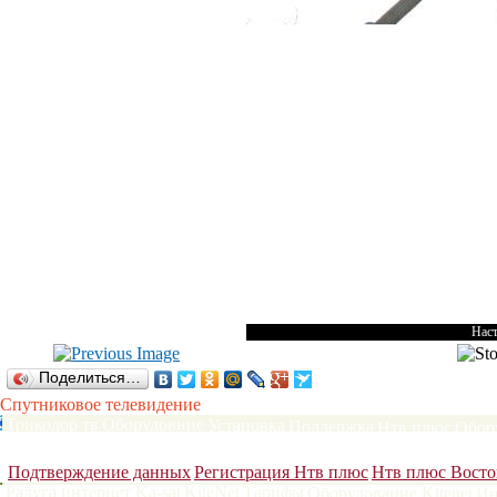
Наст
Поделиться…
Спутниковое телевидение
Триколор тв
Оборудовние
Установка
Поддержка
Нтв плюс
Обор
Сатфайндеры
DVB карты
Антенны до 120 см
Антенны более 12
Подтверждение данных
Регистрация Нтв плюс
Нтв плюс Восто
Радуга интернет Ka-sat
KiteNet
Тарифы
Оборудование Kitenet
Ин