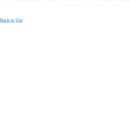
Поларсат 2006-2022
|
тел.:8(8152) 236-335; 750-335
|
г.Мурманск 
Back to Top