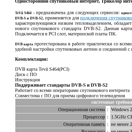
Односторонний спутниковый интернет, Триколор инт
- предназначена для следующих сервисов:
TeVii S464
однос
, применяется для
подключения спутниково
DVB-S и DVB-S2
характеризующимся низким тепловыделением, обладает
нового спутникового стандарта DVB-S2. Данная карт
Подключается в PCI слот, материнской платы ПК.
протестирована в работе практически со всем
DVB карта
удобной настройки спутниковых антенн и соединений с 
Комплектация:
DVB карта Tevii S464(PCI)
Диск с ПО
Инструкция
Поддерживает стандарты DVB-S и DVB-S2
Работает со всеми операторами спутникового интернета
Совместима с ПО для приема цифрового телевидения
системные требов
Операционная система
:
Windows 2
Процессор
:
1.5GHz C
Оперативная память
:
не менее 
Видеокарта
:
не менее 