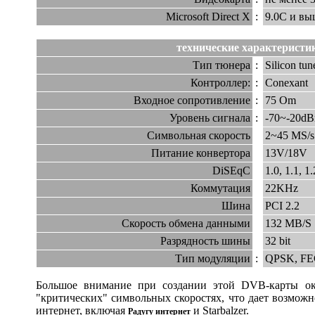
Microsoft Direct X
:
9.0C и вы
технические характеристик
Тип тюнера
:
Silicon tun
Контроллер:
:
Conexant
Входное сопротивление
:
75 Om
Уровень сигнала
:
-70~-20d
Символьная скорость
2~45 MS/s
Питание конвертора
13V/18V
DiSEqC
1.0, 1.1, 
Коммутация
22KHz
Шина
PCI 2.2
Скорость обмена данными
132 MB/S
Разрядность шины
32 bit
Тип модуляции
:
QPSK, FE
Большое внимание при создании этой DVB-карты о
"критических" символьных скоростях, что дает возможн
интернет, включая
и Starbalzer.
Радугу интернет