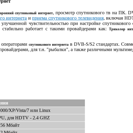
ернет
, просмотр спутникового тв на ПК. 
торонний спутниковый интернет
го интернета
и
приема спутникового телевидения
, включая HDT
 улучшенной чувствительностью при настройке спутникового с
а стабильно работает с такими провайдерами как:
Триколор инт
и операторами
в DVB-S/S2 стандартах. Совм
спутникового интернета
провайдерами, для т.н. "рыбалки", а также различными мульти
ания
000/XP/Vista/7 или Linux
PU, для HDTV - 2.4 GHZ
256 Мбайт
32 Мбайт