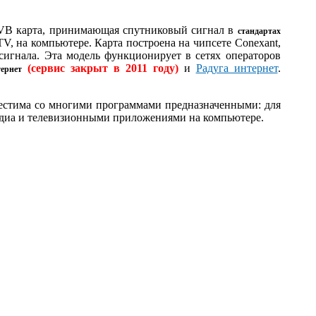
DVB карта, принимающая спутниковый сигнал в
стандартах
V, на компьютере. Карта построена на чипсете Conexant,
игнала. Эта модель функционирует в сетях операторов
(сервис закрыт в 2011 году)
и
Радуга интернет
.
ернет
естима со многими программами предназначенными: для
медиа и телевизионными приложениями на компьютере.