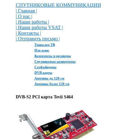
СПУТНИКОВЫЕ КОММУНИКАЦИИ
| Главная |
| О нас |
| Наши работы |
| Наши работы VSAT |
| Контакты |
| Отправить письмо |
Триколор ТВ
Нтв плюс
Комплекты и ресиверы
Спутниковые конверторы
Сатфайндеры
DVB карты
Антенны до 120 см
Антенны более 120 см
DVB-S2 PCI карта Tevii S464