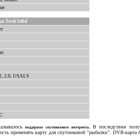
ше
и Tevii S464
er
Bm
1.2, 2.0, USALS
C
казывалось
. В последствии пол
поддержке спутникового интернета
ость применять карту для спутниковой "рыбалки". DVB-карта 