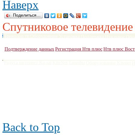
Наверх
Поделиться…
Спутниковое телевидение
Триколор тв
Оборудовние
Установка
Поддержка
Нтв плюс
Обо
Сатфайндеры
DVB карты
Антенны до 120 см
Антенны более 1
Подтверждение данных
Регистрация Нтв плюс
Нтв плюс Вост
Радуга интернет Ka-sat
KiteNet
Тарифы
Оборудование Kitenet
И
Поларсат 2006-2022
|
тел.
контакты
|
Back to Top